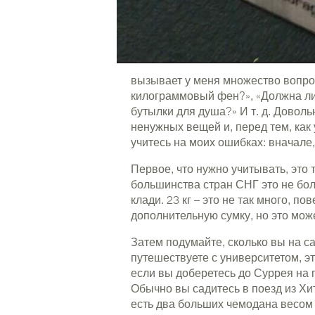
вызывает у меня множество вопросо
килограммовый фен?», «Должна ли 
бутылки для душа?» И т. д. Доволь
ненужных вещей и, перед тем, как 
учитесь на моих ошибках: вначале,
Первое, что нужно учитывать, это 
большинства стран СНГ это не бол
клади. 23 кг – это не так много, п
дополнительную сумку, но это може
Затем подумайте, сколько вы на с
путешествуете с университетом, э
если вы доберетесь до Суррея на п
Обычно вы садитесь в поезд из Хит
есть два больших чемодана весом п