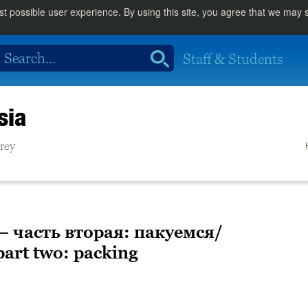
st possible user experience. By using this site, you agree that we may
Staff & Students
sia
rrey
– часть вторая: пакуемся/
part two: packing