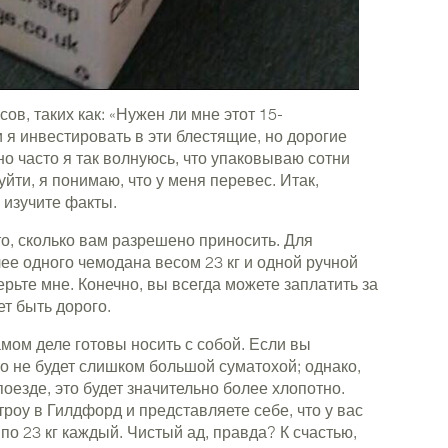
в, таких как: «Нужен ли мне этот 15-
я инвестировать в эти блестящие, но дорогие
но часто я так волнуюсь, что упаковываю сотни
уйти, я понимаю, что у меня перевес. Итак,
 изучите факты.
то, сколько вам разрешено приносить. Для
ее одного чемодана весом 23 кг и одной ручной
оверьте мне. Конечно, вы всегда можете заплатить за
т быть дорого.
амом деле готовы носить с собой. Если вы
то не будет слишком большой суматохой; однако,
оезде, это будет значительно более хлопотно.
роу в Гилдфорд и представляете себе, что у вас
о 23 кг каждый. Чистый ад, правда? К счастью,