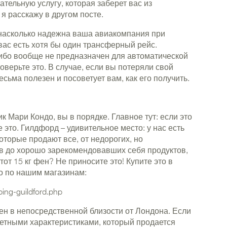
тельную услугу, которая заберет вас из
 я расскажу в другом посте.
, насколько надежна ваша авиакомпания при
 вас есть хотя бы один трансферный рейс.
либо вообще не предназначен для автоматической
оверьте это. В случае, если вы потеряли свой
есьма полезен и посоветует вам, как его получить.
ик Мари Кондо, вы в порядке. Главное тут: если это
 это. Гилдфорд – удивительное место: у нас есть
оторые продают все, от недорогих, но
в до хорошо зарекомендовавших себя продуктов,
тот 15 кг фен? Не приносите это! Купите это в
о по нашим магазинам:
ping-guildford.php
ен в непосредственной близости от Лондона. Если
ретными характеристиками, который продается