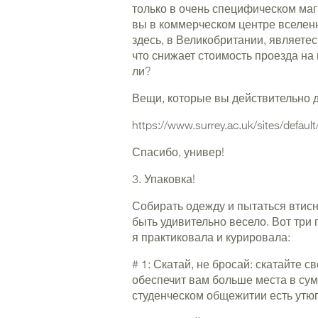
только в очень специфическом мага
вы в коммерческом центре вселенно
здесь, в Великобритании, являетес
что снижает стоимость проезда на 
ли?
Вещи, которые вы действительно 
https://www.surrey.ac.uk/sites/default
Спасибо, универ!
3. Упаковка!
Собирать одежду и пытаться втисн
быть удивительно весело. Вот три
я практиковала и курировала:
# 1: Скатай, не бросай: скатайте с
обеспечит вам больше места в сум
студенческом общежитии есть утюг