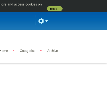
 store and access cookies on
close
Home
Categories
Archive