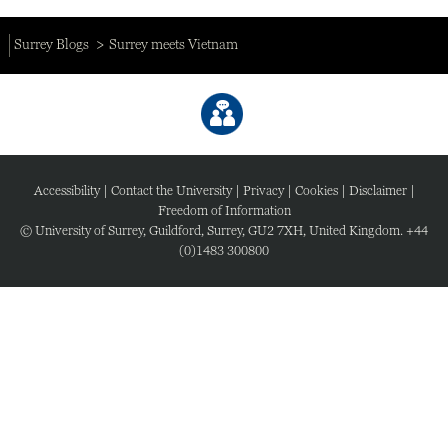
Surrey Blogs
Surrey meets Vietnam
Accessibility
|
Contact the University
|
Privacy
|
Cookies
|
Disclaimer
|
Freedom of Information
© University of Surrey, Guildford, Surrey, GU2 7XH, United Kingdom. +44
(0)1483 300800