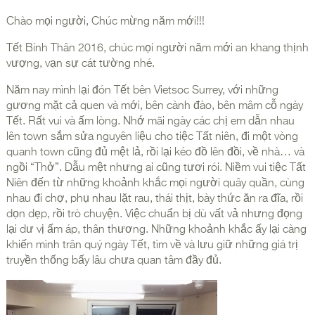
Chào mọi người, Chúc mừng năm mới!!!
Tết Bính Thân 2016, chúc mọi người năm mới an khang thịnh
vượng, vạn sự cát tường nhé.
Năm nay mình lại đón Tết bên Vietsoc Surrey, với những
gương mặt cả quen và mới, bên cành đào, bên mâm cỗ ngày
Tết. Rất vui và ấm lòng. Nhớ mãi ngày các chị em dẫn nhau
lên town sắm sửa nguyên liệu cho tiệc Tất niên, đi một vòng
quanh town cũng đủ mệt lả, rồi lại kéo đồ lên đồi, về nhà… và
ngồi “Thở”. Dẫu mệt nhưng ai cũng tươi rói. Niềm vui tiệc Tất
Niên đến từ những khoảnh khắc mọi người quây quần, cùng
nhau đi chợ, phụ nhau lặt rau, thái thịt, bày thức ăn ra đĩa, rồi
dọn dẹp, rồi trò chuyện. Việc chuẩn bị dù vất vả nhưng đọng
lại dư vị ấm áp, thân thương. Những khoảnh khắc ấy lại càng
khiến mình trân quý ngày Tết, tìm về và lưu giữ những giá trị
truyền thống bấy lâu chưa quan tâm đầy đủ.