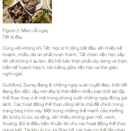
Figure 2: Mâm cỗ ngày
Tết là đây.
Cùng với không khí Tết, học kì II cũng bắt đầu với nhiều kế
hoạch, nhiều dự án phải hoàn thành. Tất nhiên việc học sắp
tới sẽ không ít áp lực, đòi hỏi bản thân phải xây dựng và thực
hiện kế hoạch hợp lí, cân bằng giữa việc học và thư giãn,
nghỉ ngơi.
Guildford, Surrey đang ở những ngày xuân tuyệt đẹp, thời tiết
đang ấm dần, vậy nên đây là thời điểm nhiều bạn (trở lại) tập
thể thao thay vì ở mãi trong phòng suốt những ngày đông giá
lạnh. Các hoạt động thể thao cũng sẽ là chủ đề chính trong
trang blog hôm nay. Một trong những thế mạnh của trường
đó là khu kí túc xá rộng, với nhiều không gian mở, xanh,
thoáng. Đó là điều kiện thuận lợi cho các hoạt động thể thao
ngoài trời. Tại khu kí túc xá Stag hill, các bạn có thể tập chạy