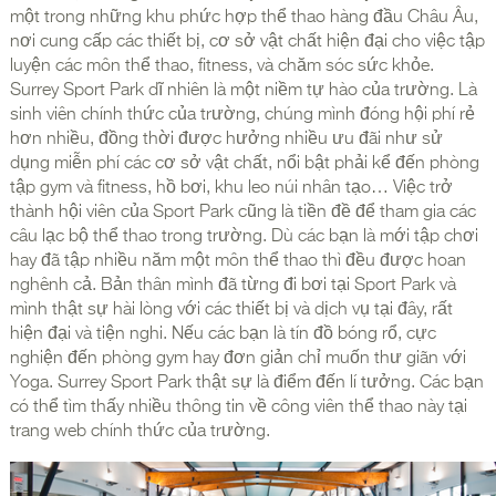
một trong những khu phức hợp thể thao hàng đầu Châu Âu,
nơi cung cấp các thiết bị, cơ sở vật chất hiện đại cho việc tập
luyện các môn thể thao, fitness, và chăm sóc sức khỏe.
Surrey Sport Park dĩ nhiên là một niềm tự hào của trường. Là
sinh viên chính thức của trường, chúng mình đóng hội phí rẻ
hơn nhiều, đồng thời được hưởng nhiều ưu đãi như sử
dụng miễn phí các cơ sở vật chất, nổi bật phải kể đến phòng
tập gym và fitness, hồ bơi, khu leo núi nhân tạo… Việc trở
thành hội viên của Sport Park cũng là tiền đề để tham gia các
câu lạc bộ thể thao trong trường. Dù các bạn là mới tập chơi
hay đã tập nhiều năm một môn thể thao thì đều được hoan
nghênh cả. Bản thân mình đã từng đi bơi tại Sport Park và
mình thật sự hài lòng với các thiết bị và dịch vụ tại đây, rất
hiện đại và tiện nghi. Nếu các bạn là tín đồ bóng rổ, cực
nghiện đến phòng gym hay đơn giản chỉ muốn thư giãn với
Yoga. Surrey Sport Park thật sự là điểm đến lí tưởng. Các bạn
có thể tìm thấy nhiều thông tin về công viên thể thao này tại
trang web chính thức của trường.