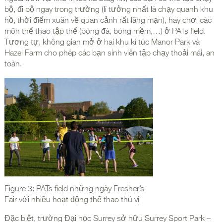
bộ, đi bộ ngay trong trường (lí tưởng nhất là chạy quanh khu
hồ, thời điểm xuân về quan cảnh rất lãng mạn), hay chơi các
môn thể thao tập thể (bóng đá, bóng mềm,…) ở PATs field.
Tương tự, không gian mở ở hai khu kí túc Manor Park và
Hazel Farm cho phép các bạn sinh viên tập chạy thoải mái, an
toàn.
Figure 3: PATs field những ngày Fresher’s
Fair với nhiều hoạt động thể thao thú vị
Đặc biệt, trường Đại học Surrey sở hữu Surrey Sport Park –