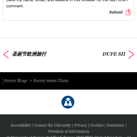
comment.
圣诞节欧洲旅行
DUFE SII
Surrey Blogs
Surrey meets China
Accessibility
|
Contact the University
|
Privacy
|
Cookies
|
Disclaimer
|
Freedom of Information