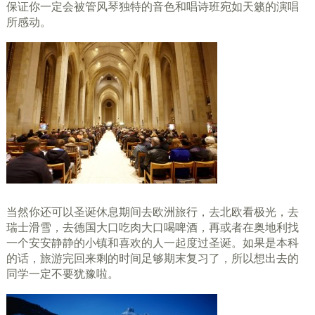
保证你一定会被管风琴独特的音色和唱诗班宛如天籁的演唱
所感动。
当然你还可以圣诞休息期间去欧洲旅行，去北欧看极光，去
瑞士滑雪，去德国大口吃肉大口喝啤酒，再或者在奥地利找
一个安安静静的小镇和喜欢的人一起度过圣诞。如果是本科
的话，旅游完回来剩的时间足够期末复习了，所以想出去的
同学一定不要犹豫啦。