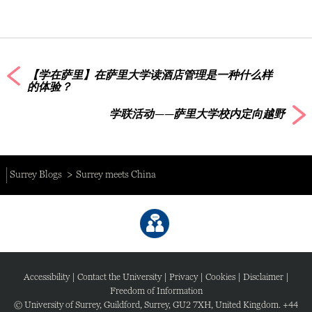
【学在萨里】在萨里大学读酒店管理是一种什么样
的体验？
学联活动——萨里大学校内定向越野
Surrey Blogs
Surrey meets China
Accessibility
|
Contact the University
|
Privacy
|
Cookies
|
Disclaimer
|
Freedom of Information
© University of Surrey, Guildford, Surrey, GU2 7XH, United Kingdom. +44