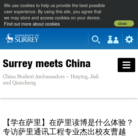
We use cookies to help us provide the best possible
user experience. By using this site, you agree that
we may store and access cookies on your device.
close
Find out more about cookies
Surrey meets China
China Student Ambassadors – Haiying, Jiali
and Qiancheng
【学在萨里】在萨里读博是什么体验？
专访萨里通讯工程专业杰出校友曹越