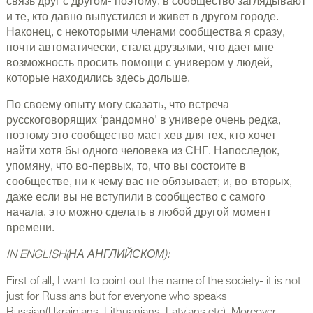
связь друг с другом- поэтому, в сообщество заглядывают
и те, кто давно выпустился и живет в другом городе.
Наконец, с некоторыми членами сообщества я сразу,
почти автоматически, стала друзьями, что дает мне
возможность просить помощи с универом у людей,
которые находились здесь дольше.
По своему опыту могу сказать, что встреча
русскоговорящих ‘рандомно’ в универе очень редка,
поэтому это сообщество маст хев для тех, кто хочет
найти хотя бы одного человека из СНГ. Напоследок,
упомяну, что во-первых, то, что вы состоите в
сообществе, ни к чему вас не обязывает; и, во-вторых,
даже если вы не вступили в сообщество с самого
начала, это можно сделать в любой другой момент
времени.
IN ENGLISH(НА АНГЛИЙСКОМ):
First of all, I want to point out the name of the society- it is not
just for Russians but for everyone who speaks
Russian(Ukrainians, Lithuanians, Latvians etc). Moreover,